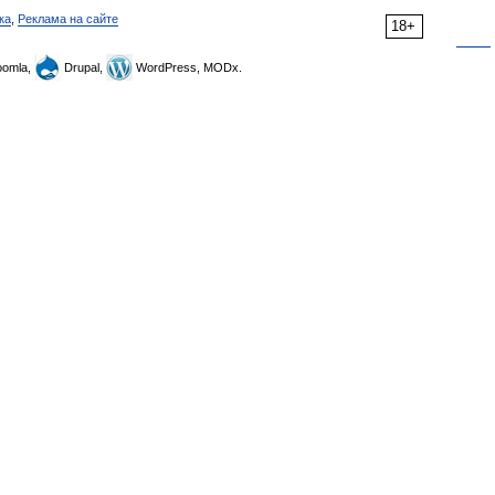
ка
,
Реклама на сайте
18+
omla,
Drupal,
WordPress, MODx.