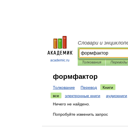
Словари и энциклоп
academic.ru
Толкования
Переводы
формфактор
Толкование
Перевод
Книги
все
электронные книги
аудиокниги
Ничего не найдено.
Попробуйте изменить запрос